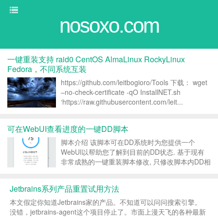
nosoxo.com
一键重装支持 raid0 CentOS AlmaLinux RockyLinux
Fedora，不同系统互装
https://github.com/leitbogioro/Tools 下载： wget
–no-check-certificate -qO InstallNET.sh
‘https://raw.githubusercontent.com/leit...
可在WebUI查看进度的一键DD脚本
脚本介绍 该脚本可在DD系统时为您提供一个
WebUI以帮助您了解到目前的DD状态. 基于现有
非常成熟的一键重装脚本修改, 只修改脚本内DD相
关逻辑, 无任何学习成本. 脚本执行环境暂只支持
linux amd64, 可DD Windows等系统(跟原来脚本
Jetbrains系列产品重置试用方法
一样)...
本文假定你知道Jetbrains家的产品。不知道可以问问搜索引擎。
没错，jetbrains-agent这个项目停止了。市面上漫天飞的各种最新