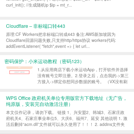
curl_init(); //生成随机ip $ip = mt_r...
Cloudflare – 非标端口转443
原理:CF Workers把非标端口转成443 备注:AWS新加坡因为
Cloudflare回源问题失败,只支持http/https协议 workers代码:
addEventListener( "fetch",event => { let url...
密码保护：小米运动教程（密码123）
1.从应用商店下载小米运动App，打开软件并选择
没有账号立即注册。 ​ 2.登录之后，点击我的->第三
方接入->绑定你想同步数据的账号。 （VX没有刷
上就取消绑定取消公众号关注重新绑定） （ZFB
没有刷上就解绑重新绑定） （小米运动暂时...
WPS Office 政府机关单位专用版官方下载地址（无广告，
纯原版，安装完自动激活注册）
本文仅作记录，请勿下载。 链接 1、兴安盟2、韩城3、石家庄政
府机关4、石家庄事业单位5、大庆6、福州7、延安 其他说明 1. 激
活后删掉“acm.dll”文件就可以永久使用了！！！ 2. addins文件夹
（还有一种是addons）&...