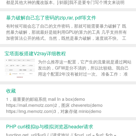
都是其他大神的魔改版本。[/斜眼]我不是要专门写个博文来说明
jetbrains-agent项目已经停止，然后缅怀感叹一番。这篇文章...
暴力破解自己忘了密码的zip,rar, pdf等文件
有时候可能会忘了自己的文件密码，那就可能需要暴力破解了 既
然暴力破解，那就最好是能利用GPU的算力的工具 几乎支持所有
加密算法公开的格式。当然，既然是暴力破解，速度就不快。 工
具：hashcathttps://github.com/hashcat/hashca...
宝塔面板搭建V2ray详细教程
为什么推荐这一配置，它产生的流量就是通过网站
发出的，GFW是分不清的，所以比较稳。我自己
用这个配置2年没有被封过一次。 准备工作： 准
备一个域名和一台vps，并将域名解析到vps。
Freenom 可以注册免费域名 搭建好宝塔并安装
收藏
nginx 宝...
1，最重要的邮箱系统 mail In a box(demo
https://mail.memotz.com)2，图床 chevereto(demo
https://img.memotz.com)3，对象存储 minio(demo
https://s3.memotz.com:90...
PHP curl模拟ip与模拟浏览器header请求
function get_url($url) { //请求地址 // $curl_url = $url; $ch =