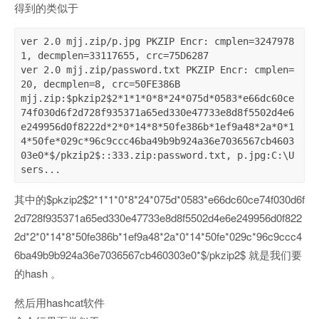
得到的类似于
ver 2.0 mjj.zip/p.jpg PKZIP Encr: cmplen=3247978
1, decmplen=33117655, crc=75D6287

ver 2.0 mjj.zip/password.txt PKZIP Encr: cmplen=
20, decmplen=8, crc=50FE386B

mjj.zip:$pkzip2$2*1*1*0*8*24*075d*0583*e66dc60ce
74f030d6f2d728f935371a65ed330e47733e8d8f5502d4e6
e249956d0f8222d*2*0*14*8*50fe386b*1ef9a48*2a*0*1
4*50fe*029c*96c9ccc46ba49b9b924a36e7036567cb4603
03e0*$/pkzip2$::333.zip:password.txt, p.jpg:C:\U
sers...
其中的$pkzip2$2*1*1*0*8*24*075d*0583*e66dc60ce74f030d6f
2d728f935371a65ed330e47733e8d8f5502d4e6e249956d0f822
2d*2*0*14*8*50fe386b*1ef9a48*2a*0*14*50fe*029c*96c9ccc4
6ba49b9b924a36e7036567cb460303e0*$/pkzip2$ 就是我们要
的hash 。
然后用hashcat软件