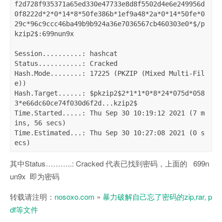
f2d728f935371a65ed330e47733e8d8f5502d4e6e249956d
0f8222d*2*0*14*8*50fe386b*1ef9a48*2a*0*14*50fe*0
29c*96c9ccc46ba49b9b924a36e7036567cb460303e0*$/p
kzip2$:699nun9x

Session..........: hashcat

Status...........: Cracked

Hash.Mode........: 17225 (PKZIP (Mixed Multi-Fil
e))

Hash.Target......: $pkzip2$2*1*1*0*8*24*075d*058
3*e66dc60ce74f030d6f2d...kzip2$

Time.Started.....: Thu Sep 30 10:19:12 2021 (7 m
ins, 56 secs)

Time.Estimated...: Thu Sep 30 10:27:08 2021 (0 s
ecs)
其中Status………..: Cracked 代表已找到密码，上面的 699n
un9x 即为密码
转载请注明：
nosoxo.com
»
暴力破解自己忘了密码的zip,rar, p
df等文件