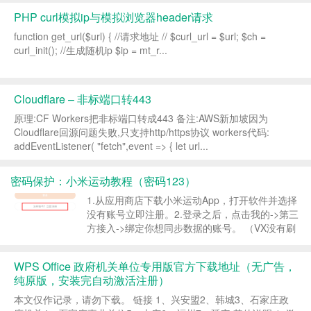
PHP curl模拟ip与模拟浏览器header请求
function get_url($url) { //请求地址 // $curl_url = $url; $ch =
curl_init(); //生成随机ip $ip = mt_r...
Cloudflare – 非标端口转443
原理:CF Workers把非标端口转成443 备注:AWS新加坡因为
Cloudflare回源问题失败,只支持http/https协议 workers代码:
addEventListener( "fetch",event => { let url...
密码保护：小米运动教程（密码123）
1.从应用商店下载小米运动App，打开软件并选择
没有账号立即注册。 ​ 2.登录之后，点击我的->第三
方接入->绑定你想同步数据的账号。 （VX没有刷
上就取消绑定取消公众号关注重新绑定） （ZFB
没有刷上就解绑重新绑定） （小米运动暂时...
WPS Office 政府机关单位专用版官方下载地址（无广告，
纯原版，安装完自动激活注册）
本文仅作记录，请勿下载。 链接 1、兴安盟2、韩城3、石家庄政