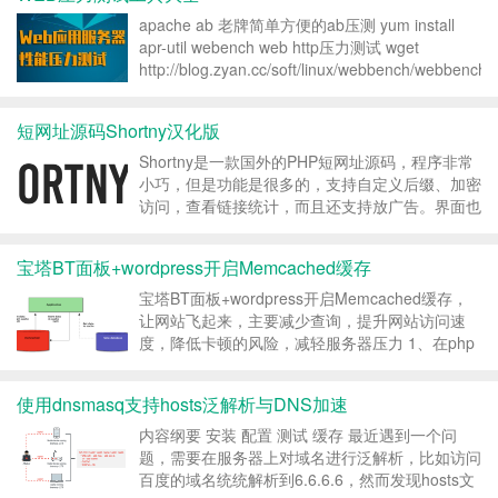
apache ab 老牌简单方便的ab压测 yum install
apr-util webench web http压力测试 wget
http://blog.zyan.cc/soft/linux/webbench/webbench-
1.5.t...
短网址源码Shortny汉化版
Shortny是一款国外的PHP短网址源码，程序非常
小巧，但是功能是很多的，支持自定义后缀、加密
访问，查看链接统计，而且还支持放广告。界面也
比较好看，支持白天/夜晚切换模式。 特性 前端
简洁、优雅、反应灵敏的设计 创建URL 创建自定
宝塔BT面板+wordpress开启Memcached缓存
义UR...
宝塔BT面板+wordpress开启Memcached缓存，
让网站飞起来，主要减少查询，提升网站访问速
度，降低卡顿的风险，减轻服务器压力 1、在php
设置里面安装Memcached扩展，这个我们需要查
看自己的网站目前使用的php版本是哪个，然后找
使用dnsmasq支持hosts泛解析与DNS加速
到对应的php版本...
内容纲要 安装 配置 测试 缓存 最近遇到一个问
题，需要在服务器上对域名进行泛解析，比如访问
百度的域名统统解析到6.6.6.6，然而发现hosts文