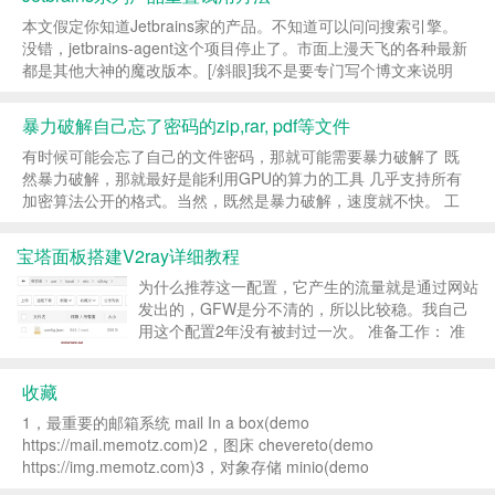
一样)...
本文假定你知道Jetbrains家的产品。不知道可以问问搜索引擎。
没错，jetbrains-agent这个项目停止了。市面上漫天飞的各种最新
都是其他大神的魔改版本。[/斜眼]我不是要专门写个博文来说明
jetbrains-agent项目已经停止，然后缅怀感叹一番。这篇文章...
暴力破解自己忘了密码的zip,rar, pdf等文件
有时候可能会忘了自己的文件密码，那就可能需要暴力破解了 既
然暴力破解，那就最好是能利用GPU的算力的工具 几乎支持所有
加密算法公开的格式。当然，既然是暴力破解，速度就不快。 工
具：hashcathttps://github.com/hashcat/hashca...
宝塔面板搭建V2ray详细教程
为什么推荐这一配置，它产生的流量就是通过网站
发出的，GFW是分不清的，所以比较稳。我自己
用这个配置2年没有被封过一次。 准备工作： 准
备一个域名和一台vps，并将域名解析到vps。
Freenom 可以注册免费域名 搭建好宝塔并安装
收藏
nginx 宝...
1，最重要的邮箱系统 mail In a box(demo
https://mail.memotz.com)2，图床 chevereto(demo
https://img.memotz.com)3，对象存储 minio(demo
https://s3.memotz.com:90...