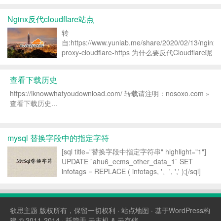
件根本就不支持类似*.baidu.com的这种写法，于
是乎就在网上找了下资料，发现...
Nginx反代cloudflare站点
转
自:https://www.yunlab.me/share/2020/02/13/nginx-
proxy-cloudflare-https 为什么要反代Cloudflare呢
因为为了解决国内访问时不时卡顿的问题呀还有一
点就是很多人的源站是在美国等国内访问...
查看下载历史
https://iknowwhatyoudownload.com/ 转载请注明：nosoxo.com »
查看下载历史...
mysql 替换字段中的指定字符
[sql title="替换字段中指定字符串" highlight="1"]
UPDATE `ahu6_ecms_other_data_1` SET
infotags = REPLACE ( infotags, '、', ',' );[/sql]
MySQL re...
欲思主题
版权所有，保留一切权利 ·
站点地图
· 基于WordPress构
建 © 2011-2014 · 托管于
云主机
&
云存储