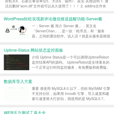
府机关4、石家庄事业单位5、大庆6、福州7、延安 其他说明 1. 激
活后删掉“acm.dll”文件就可以永久使用了！！！ 2. addins文件夹
（还有一种是addons）&...
WordPress轻松实现新评论微信推送提醒功能-Server酱
一：Server 酱 简介 Server 酱」，英文名
「ServerChan」，是一款「程序员」和「服务
器」之间的通信软件。说人话？就是从服务器推报
警和日志到手机的工具。开通并使用上它，只需要
一分钟： 登入：用 GitHub 账号登入网站，就能获
Uptime-Status 网站状态监控面板
得一个 SC...
介绍 Uptime Status是一个可以调用UptimeRobot
监控结果API的源码。 UptimeRobot是全球著名的
一个正常运行时间监控服务，有免费版和收费版。
免费版可以监控50个项目，我们使用免费版即
可。免费提供API服务。 UptimeRobot...
数据库导入方案
重要 请使用 MySQL8.0 以下，否则 MyISAM 引擎
不支持分区，如果用 Innodb 引擎，导入速度和建
索引速度将大打折扣，我使用的是 MySQL5.7。
下载 mysql shell 工具 mysql shell 下载地
址: https:...
WEB压力测试工具大全