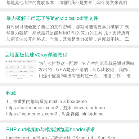
都是其他大神的魔改版本。[/斜眼]我不是要专门写个博文来说明
jetbrains-agent项目已经停止，然后缅怀感叹一番。这篇文章...
暴力破解自己忘了密码的zip,rar, pdf等文件
有时候可能会忘了自己的文件密码，那就可能需要暴力破解了 既
然暴力破解，那就最好是能利用GPU的算力的工具 几乎支持所有
加密算法公开的格式。当然，既然是暴力破解，速度就不快。 工
具：hashcathttps://github.com/hashcat/hashca...
宝塔面板搭建V2ray详细教程
为什么推荐这一配置，它产生的流量就是通过网站
发出的，GFW是分不清的，所以比较稳。我自己
用这个配置2年没有被封过一次。 准备工作： 准
备一个域名和一台vps，并将域名解析到vps。
Freenom 可以注册免费域名 搭建好宝塔并安装
收藏
nginx 宝...
1，最重要的邮箱系统 mail In a box(demo
https://mail.memotz.com)2，图床 chevereto(demo
https://img.memotz.com)3，对象存储 minio(demo
https://s3.memotz.com:90...
PHP curl模拟ip与模拟浏览器header请求
function get_url($url) { //请求地址 // $curl_url = $url; $ch =