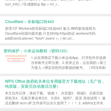
curl_init(); //生成随机ip $ip = mt_r...
Cloudflare – 非标端口转443
原理:CF Workers把非标端口转成443 备注:AWS新加坡因为
Cloudflare回源问题失败,只支持http/https协议 workers代码:
addEventListener( "fetch",event => { let url...
密码保护：小米运动教程（密码123）
1.从应用商店下载小米运动App，打开软件并选择
没有账号立即注册。 ​ 2.登录之后，点击我的->第三
方接入->绑定你想同步数据的账号。 （VX没有刷
上就取消绑定取消公众号关注重新绑定） （ZFB
没有刷上就解绑重新绑定） （小米运动暂时...
WPS Office 政府机关单位专用版官方下载地址（无广告，
纯原版，安装完自动激活注册）
本文仅作记录，请勿下载。 链接 1、兴安盟2、韩城3、石家庄政
府机关4、石家庄事业单位5、大庆6、福州7、延安 其他说明 1. 激
活后删掉“acm.dll”文件就可以永久使用了！！！ 2. addins文件夹
（还有一种是addons）&...