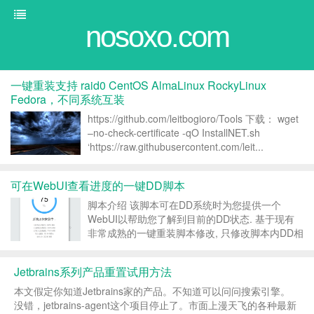
nosoxo.com
一键重装支持 raid0 CentOS AlmaLinux RockyLinux
Fedora，不同系统互装
https://github.com/leitbogioro/Tools 下载： wget
–no-check-certificate -qO InstallNET.sh
‘https://raw.githubusercontent.com/leit...
可在WebUI查看进度的一键DD脚本
脚本介绍 该脚本可在DD系统时为您提供一个
WebUI以帮助您了解到目前的DD状态. 基于现有
非常成熟的一键重装脚本修改, 只修改脚本内DD相
关逻辑, 无任何学习成本. 脚本执行环境暂只支持
linux amd64, 可DD Windows等系统(跟原来脚本
Jetbrains系列产品重置试用方法
一样)...
本文假定你知道Jetbrains家的产品。不知道可以问问搜索引擎。
没错，jetbrains-agent这个项目停止了。市面上漫天飞的各种最新