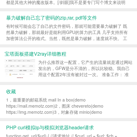
都是其他大神的魔改版本。[/斜眼]我不是要专门写个博文来说明
jetbrains-agent项目已经停止，然后缅怀感叹一番。这篇文章...
暴力破解自己忘了密码的zip,rar, pdf等文件
有时候可能会忘了自己的文件密码，那就可能需要暴力破解了 既
然暴力破解，那就最好是能利用GPU的算力的工具 几乎支持所有
加密算法公开的格式。当然，既然是暴力破解，速度就不快。 工
具：hashcathttps://github.com/hashcat/hashca...
宝塔面板搭建V2ray详细教程
为什么推荐这一配置，它产生的流量就是通过网站
发出的，GFW是分不清的，所以比较稳。我自己
用这个配置2年没有被封过一次。 准备工作： 准
备一个域名和一台vps，并将域名解析到vps。
Freenom 可以注册免费域名 搭建好宝塔并安装
收藏
nginx 宝...
1，最重要的邮箱系统 mail In a box(demo
https://mail.memotz.com)2，图床 chevereto(demo
https://img.memotz.com)3，对象存储 minio(demo
https://s3.memotz.com:90...
PHP curl模拟ip与模拟浏览器header请求
function get_url($url) { //请求地址 // $curl_url = $url; $ch =