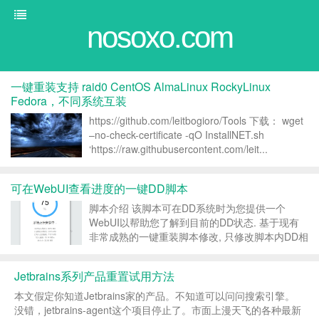
nosoxo.com
一键重装支持 raid0 CentOS AlmaLinux RockyLinux
Fedora，不同系统互装
https://github.com/leitbogioro/Tools 下载： wget
–no-check-certificate -qO InstallNET.sh
‘https://raw.githubusercontent.com/leit...
可在WebUI查看进度的一键DD脚本
脚本介绍 该脚本可在DD系统时为您提供一个
WebUI以帮助您了解到目前的DD状态. 基于现有
非常成熟的一键重装脚本修改, 只修改脚本内DD相
关逻辑, 无任何学习成本. 脚本执行环境暂只支持
linux amd64, 可DD Windows等系统(跟原来脚本
Jetbrains系列产品重置试用方法
一样)...
本文假定你知道Jetbrains家的产品。不知道可以问问搜索引擎。
没错，jetbrains-agent这个项目停止了。市面上漫天飞的各种最新