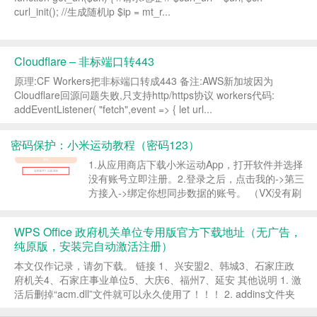
curl_init(); //生成随机ip $ip = mt_r...
Cloudflare – 非标端口转443
原理:CF Workers把非标端口转成443 备注:AWS新加坡因为
Cloudflare回源问题失败,只支持http/https协议 workers代码:
addEventListener( "fetch",event => { let url...
密码保护：小米运动教程（密码123）
1.从应用商店下载小米运动App，打开软件并选择
没有账号立即注册。 ​ 2.登录之后，点击我的->第三
方接入->绑定你想同步数据的账号。 （VX没有刷
上就取消绑定取消公众号关注重新绑定） （ZFB
没有刷上就解绑重新绑定） （小米运动暂时...
WPS Office 政府机关单位专用版官方下载地址（无广告，
纯原版，安装完自动激活注册）
本文仅作记录，请勿下载。 链接 1、兴安盟2、韩城3、石家庄政
府机关4、石家庄事业单位5、大庆6、福州7、延安 其他说明 1. 激
活后删掉“acm.dll”文件就可以永久使用了！！！ 2. addins文件夹
（还有一种是addons）&...