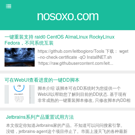
nosoxo.com
一键重装支持 raid0 CentOS AlmaLinux RockyLinux
Fedora，不同系统互装
https://github.com/leitbogioro/Tools 下载： wget
–no-check-certificate -qO InstallNET.sh
‘https://raw.githubusercontent.com/leit...
可在WebUI查看进度的一键DD脚本
脚本介绍 该脚本可在DD系统时为您提供一个
WebUI以帮助您了解到目前的DD状态. 基于现有
非常成熟的一键重装脚本修改, 只修改脚本内DD相
关逻辑, 无任何学习成本. 脚本执行环境暂只支持
linux amd64, 可DD Windows等系统(跟原来脚本
Jetbrains系列产品重置试用方法
一样)...
本文假定你知道Jetbrains家的产品。不知道可以问问搜索引擎。
没错，jetbrains-agent这个项目停止了。市面上漫天飞的各种最新