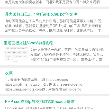
都是其他大神的魔改版本。[/斜眼]我不是要专门写个博文来说明
jetbrains-agent项目已经停止，然后缅怀感叹一番。这篇文章...
暴力破解自己忘了密码的zip,rar, pdf等文件
有时候可能会忘了自己的文件密码，那就可能需要暴力破解了 既
然暴力破解，那就最好是能利用GPU的算力的工具 几乎支持所有
加密算法公开的格式。当然，既然是暴力破解，速度就不快。 工
具：hashcathttps://github.com/hashcat/hashca...
宝塔面板搭建V2ray详细教程
为什么推荐这一配置，它产生的流量就是通过网站
发出的，GFW是分不清的，所以比较稳。我自己
用这个配置2年没有被封过一次。 准备工作： 准
备一个域名和一台vps，并将域名解析到vps。
Freenom 可以注册免费域名 搭建好宝塔并安装
收藏
nginx 宝...
1，最重要的邮箱系统 mail In a box(demo
https://mail.memotz.com)2，图床 chevereto(demo
https://img.memotz.com)3，对象存储 minio(demo
https://s3.memotz.com:90...
PHP curl模拟ip与模拟浏览器header请求
function get_url($url) { //请求地址 // $curl_url = $url; $ch =