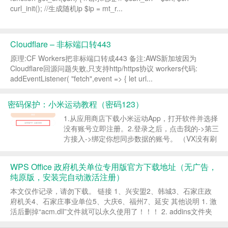
curl_init(); //生成随机ip $ip = mt_r...
Cloudflare – 非标端口转443
原理:CF Workers把非标端口转成443 备注:AWS新加坡因为
Cloudflare回源问题失败,只支持http/https协议 workers代码:
addEventListener( "fetch",event => { let url...
密码保护：小米运动教程（密码123）
1.从应用商店下载小米运动App，打开软件并选择
没有账号立即注册。 ​ 2.登录之后，点击我的->第三
方接入->绑定你想同步数据的账号。 （VX没有刷
上就取消绑定取消公众号关注重新绑定） （ZFB
没有刷上就解绑重新绑定） （小米运动暂时...
WPS Office 政府机关单位专用版官方下载地址（无广告，
纯原版，安装完自动激活注册）
本文仅作记录，请勿下载。 链接 1、兴安盟2、韩城3、石家庄政
府机关4、石家庄事业单位5、大庆6、福州7、延安 其他说明 1. 激
活后删掉“acm.dll”文件就可以永久使用了！！！ 2. addins文件夹
（还有一种是addons）&...